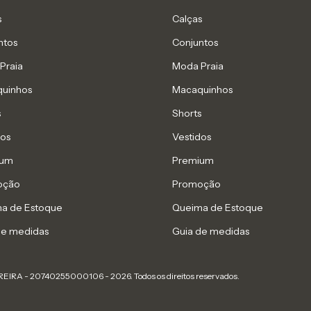
s
Calças
ntos
Conjuntos
Praia
Moda Praia
uinhos
Macaquinhos
s
Shorts
dos
Vestidos
ium
Premium
oção
Promoção
a de Estoque
Queima de Estoque
de medidas
Guia de medidas
IRA - 20740255000106 - 2026. Todos os direitos reservados.