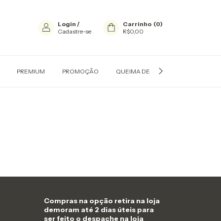
Login
/
Carrinho
(
0
)
Cadastre-se
R$0,00
PREMIUM
PROMOÇÃO
QUEIMA DE ESTOQUE
GUIA D
Compras na opção retira na loja
demoram até 2 dias úteis para
ser feito o despache na loja