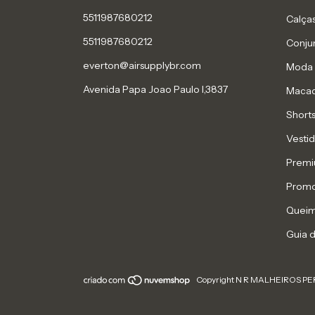
5511987680212
Calça
5511987680212
Conju
everton@airsupplybr.com
Moda 
Avenida Papa Joao Paulo l,3837
Macaq
Short
Vesti
Prem
Prom
Queim
Guia 
Copyright N R MALHEIROS PERE