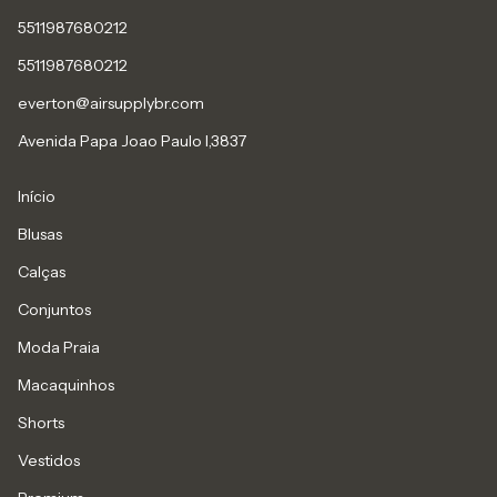
5511987680212
5511987680212
everton@airsupplybr.com
Avenida Papa Joao Paulo l,3837
Início
Blusas
Calças
Conjuntos
Moda Praia
Macaquinhos
Shorts
Vestidos